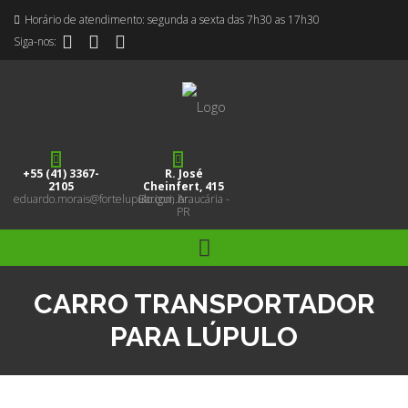
Horário de atendimento: segunda a sexta das 7h30 as 17h30
Siga-nos:
+55 (41) 3367-
R. José
2105
Cheinfert, 415
eduardo.morais@fortelupulo.com.br
Barigui, Araucária -
PR
CARRO TRANSPORTADOR
PARA LÚPULO